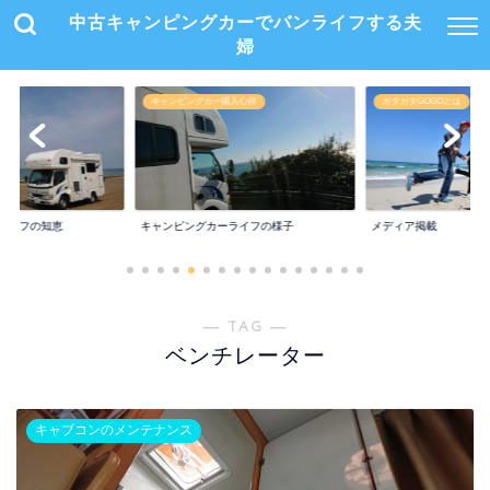
中古キャンピングカーでバンライフする夫
婦
キャンピングカー購入心得
ガタガタGOGOとは
ライフの知恵
キャンピングカーライフの様子
メディア掲載
― TAG ―
ベンチレーター
キャブコンのメンテナンス