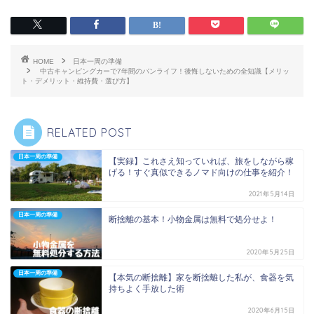
HOME
日本一周の準備
中古キャンピングカーで7年間のバンライフ！後悔しないための全知識【メリッ
ト・デメリット・維持費・選び方】
RELATED POST
日本一周の準備
【実録】これさえ知っていれば、旅をしながら稼
げる！すぐ真似できるノマド向けの仕事を紹介！
2021年5月14日
日本一周の準備
断捨離の基本！小物金属は無料で処分せよ！
2020年5月25日
日本一周の準備
【本気の断捨離】家を断捨離した私が、食器を気
持ちよく手放した術
2020年6月15日