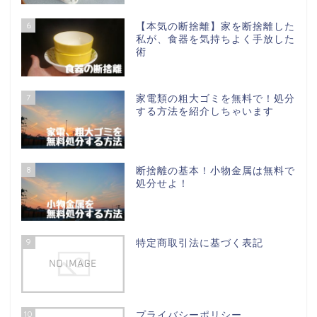
6
【本気の断捨離】家を断捨離した
私が、食器を気持ちよく手放した
術
7
家電類の粗大ゴミを無料で！処分
する方法を紹介しちゃいます
8
断捨離の基本！小物金属は無料で
処分せよ！
9
特定商取引法に基づく表記
10
プライバシーポリシー