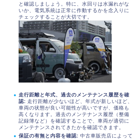
と確認しましょう。特に、水回りは水漏れがな
いか、電気系統は正常に作動するかを念入りに
チェックすることが大切です。
走行距離と年式、過去のメンテナンス履歴を確
認:
走行距離が少ないほど、年式が新しいほど、
車両の状態が良い可能性が高いですが、価格も
高くなります。過去のメンテナンス履歴（整備
記録簿など）を確認することで、車両が適切に
メンテナンスされてきたかを確認できます。
保証の有無と内容を確認:
中古車販売店によって