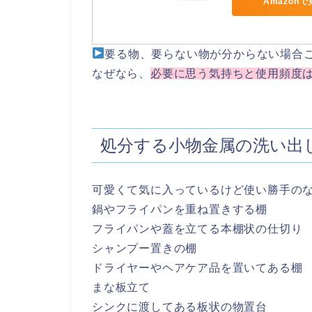
Amazon
要る物、要らない物が分からない場合
なぜなら、
必要に思う気持ちと使用頻度
処分する小物金属の洗い出
可愛くて気に入っているけど使い勝手の
鍋やフライパンを重ね置きする棚
フライパンや蓋を立てる本棚状の仕切り
シャンプー置きの棚
ドライヤーやヘアケア品を置いてある棚
まな板立て
シンクに渡してある板状の物置台