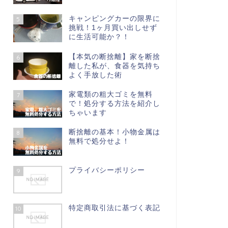
キャンピングカーの限界に
5
挑戦！1ヶ月買い出しせず
に生活可能か？！
【本気の断捨離】家を断捨
6
離した私が、食器を気持ち
よく手放した術
家電類の粗大ゴミを無料
7
で！処分する方法を紹介し
ちゃいます
断捨離の基本！小物金属は
8
無料で処分せよ！
プライバシーポリシー
9
特定商取引法に基づく表記
10