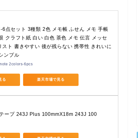
箋-6点セット 3種類 2色 メモ帳 ふせん メモ 手帳 
眼 クラフト紙 白い 白色 茶色 メモ 伝言 メッセ
リスト 書きやすい 後が残らない 携帯性 きれいに
 シンプル
note 2colors-6pcs
で見る
楽天市場で見る
プ 243J Plus 100mmX18m 243J 100