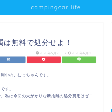
campingcar life
属は無料で処分せよ！
2020年5月25日
/
2020年6月30日
一周中の、むっちゃんです。
しです。
で、私は今回の大がかりな断捨離の処分費用はゼロ