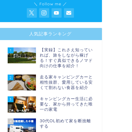
＼ Follow me ／
人気記事ランキング
【実録】これさえ知ってい
1
れば、旅をしながら稼げ
る！すぐ真似できるノマド
向けの仕事を紹介！
走る家キャンピングカーと
2
相性抜群、愛用している安
くて割れない食器を紹介
キャンピングカー生活に必
3
要な、家から持ってきた唯
一の家電
30代OL初めて家を断捨離
4
する