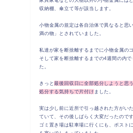
家具家電などの大物以外の
小物金属
には
収納棚、傘立て等が該当します。
小物金属の規定は各自治体で異なると思い
満の物」とされていました。
私達が家を断捨離するまでに小物金属のゴ
そして家を断捨離するまでの4週間の内で
た。
きっと
最後回収日に全部処分しようと思
処分する気持ちで片付け
ました。
実は少し前に近所で引っ越された方がい
ていて、その後しばらく大変だったので
ゴミ置き場は駐車場に行くにも、ポスト